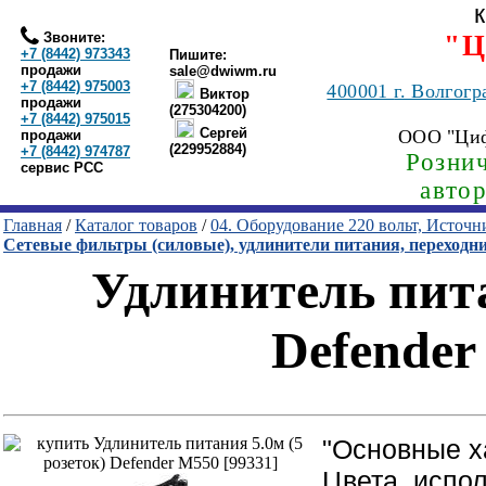
Звоните:
"Ц
+7 (8442) 973343
Пишите:
продажи
sale@dwiwm.ru
+7 (8442) 975003
400001
г. Волгогр
Виктор
продажи
(275304200)
+7 (8442) 975015
Сергей
ООО "Ци
продажи
(229952884)
+7 (8442) 974787
Рознич
сервис РСС
авто
Главная
/
Каталог товаров
/
04. Оборудование 220 вольт, Источ
Сетевые фильтры (силовые), удлинители питания, переходн
Удлинитель пита
Defender
"Основные х
Цвета, испо