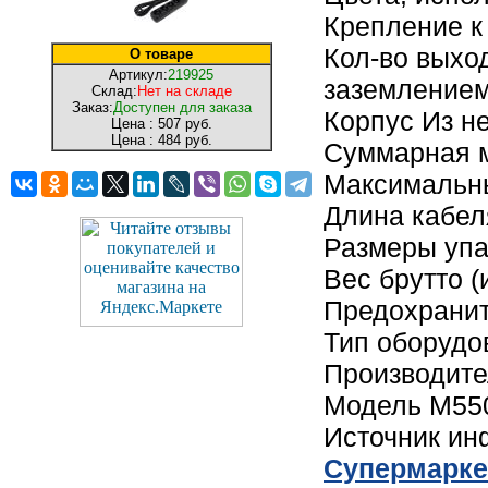
Крепление к
Кол-во выход
О товаре
Артикул:
219925
заземление
Склад:
Нет на складе
Заказ:
Доступен для заказа
Корпус Из н
Цена :
507 руб.
Цена :
484 руб.
Суммарная м
Максимальны
Длина кабел
Размеры упак
Вес брутто (
Предохранит
Тип оборудо
Производите
Модель M55
Источник и
Cупермарке