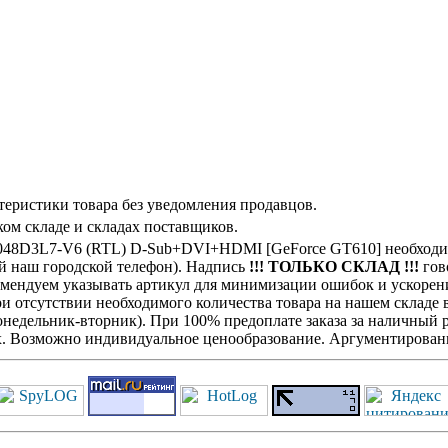
теристики товара без уведомления продавцов.
ом складе и складах поставщиков.
48D3L7-V6 (RTL) D-Sub+DVI+HDMI [GeForce GT610] необходим
ой наш городской телефон). Надпись
!!! ТОЛЬКО СКЛАД !!!
гово
комендуем указывать артикул для минимизации ошибок и ускорен
При отсутствии необходимого количества товара на нашем складе
недельник-вторник). При 100% предоплате заказа за наличный ра
х. Возможно индивидуальное ценообразование. Аргументированн