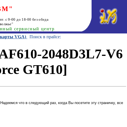
ВМ"
т. с 9-00 до 18-00 без обеда
волжье"
анный сервисный центр
еокарты VGA)
Поиск в прайсе:
AF610-2048D3L7-V6
rce GT610]
Надеемся что в следующий раз, когда Вы посетите эту страничку, все