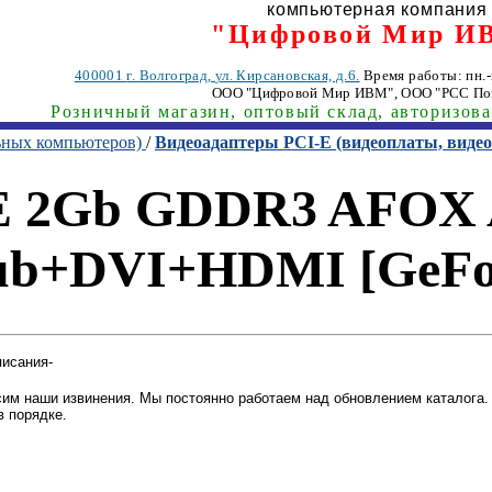
компьютерная компания
"Цифровой Мир И
400001
г. Волгоград
,
ул. Кирсановская, д.6.
Время работы: пн.-п
ООО "Цифровой Мир ИВМ"
, ООО "РСС По
Розничный магазин, оптовый склад, авторизов
ьных компьютеров)
/
Видеоадаптеры PCI-E (видеоплаты, вид
-E 2Gb GDDR3 AFOX 
ub+DVI+HDMI [GeFo
писания-
им наши извинения. Мы постоянно работаем над обновлением каталога. 
в порядке.