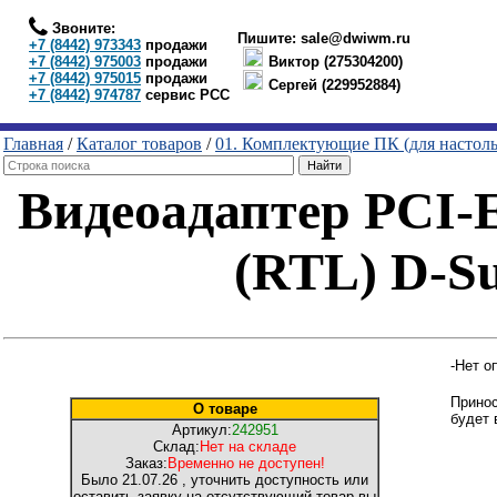
Звоните:
Пишите:
sale@dwiwm.ru
+7 (8442) 973343
продажи
+7 (8442) 975003
продажи
Виктор (275304200)
+7 (8442) 975015
продажи
Сергей (229952884)
+7 (8442) 974787
сервис РСС
Главная
/
Каталог товаров
/
01. Комплектующие ПК (для настол
Видеоадаптер PCI
(RTL) D-S
-Нет о
Принос
О товаре
будет 
Артикул:
242951
Склад:
Нет на складе
Заказ:
Временно не доступен!
Было
21.07.26
, уточнить доступность или
оставить заявку на отсутствующий товар вы