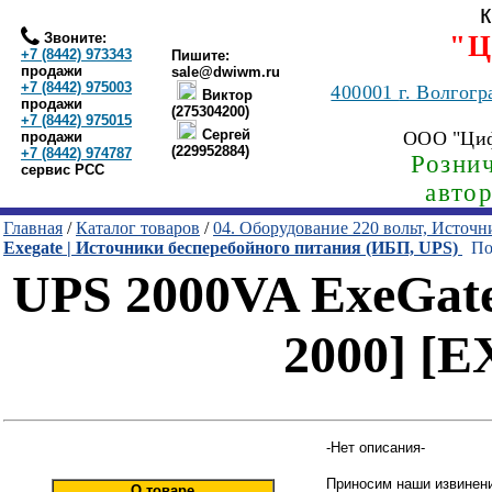
Звоните:
"Ц
+7 (8442) 973343
Пишите:
продажи
sale@dwiwm.ru
+7 (8442) 975003
400001
г. Волгогр
Виктор
продажи
(275304200)
+7 (8442) 975015
Сергей
ООО "Ци
продажи
(229952884)
+7 (8442) 974787
Рознич
сервис РСС
авто
Главная
/
Каталог товаров
/
04. Оборудование 220 вольт, Источ
Exegate | Источники бесперебойного питания (ИБП, UPS)
Пои
UPS 2000VA ExeGate
2000] [
-Нет описания-
Приносим наши извинени
О товаре