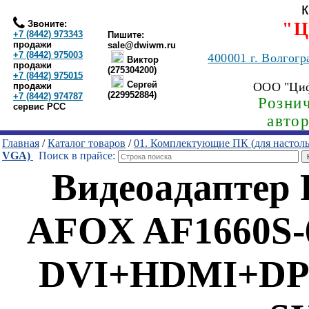
Звоните:
"Ц
+7 (8442) 973343
Пишите:
продажи
sale@dwiwm.ru
+7 (8442) 975003
400001
г. Волгогр
Виктор
продажи
(275304200)
+7 (8442) 975015
Сергей
ООО "Ци
продажи
(229952884)
+7 (8442) 974787
Рознич
сервис РСС
авто
Главная
/
Каталог товаров
/
01. Комплектующие ПК (для настол
VGA)
Поиск в прайсе:
Видеоадаптер
AFOX AF1660S-
DVI+HDMI+DP 