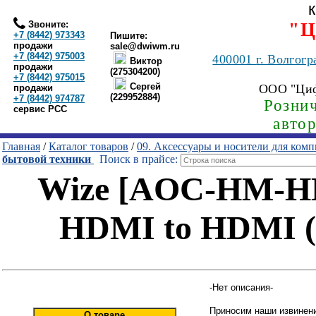
Звоните:
"Ц
+7 (8442) 973343
Пишите:
продажи
sale@dwiwm.ru
+7 (8442) 975003
400001
г. Волгогр
Виктор
продажи
(275304200)
+7 (8442) 975015
Сергей
ООО "Ци
продажи
(229952884)
+7 (8442) 974787
Рознич
сервис РСС
авто
Главная
/
Каталог товаров
/
09. Аксессуары и носители для ком
бытовой техники
Поиск в прайсе:
Wize [AOC-HM-HM
HDMI to HDMI (
-Нет описания-
Приносим наши извинени
О товаре