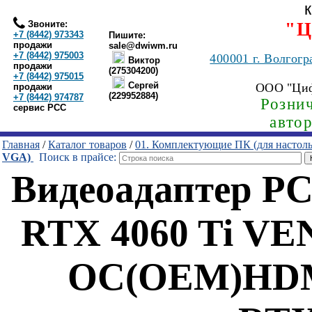
Звоните:
"Ц
+7 (8442) 973343
Пишите:
продажи
sale@dwiwm.ru
+7 (8442) 975003
400001
г. Волгогр
Виктор
продажи
(275304200)
+7 (8442) 975015
Сергей
ООО "Ци
продажи
(229952884)
+7 (8442) 974787
Рознич
сервис РСС
авто
Главная
/
Каталог товаров
/
01. Комплектующие ПК (для настол
VGA)
Поиск в прайсе:
Видеоадаптер P
RTX 4060 Ti V
OC(OEM)HDM