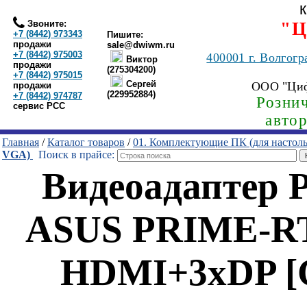
Звоните:
"Ц
+7 (8442) 973343
Пишите:
продажи
sale@dwiwm.ru
+7 (8442) 975003
400001
г. Волгогр
Виктор
продажи
(275304200)
+7 (8442) 975015
Сергей
ООО "Ци
продажи
(229952884)
+7 (8442) 974787
Рознич
сервис РСС
авто
Главная
/
Каталог товаров
/
01. Комплектующие ПК (для настол
VGA)
Поиск в прайсе:
Видеоадаптер 
ASUS PRIME-RT
HDMI+3xDP [G