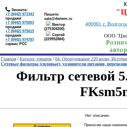
Звоните:
"Ц
+7 (8442) 973343
Пишите:
продажи
sale@dwiwm.ru
+7 (8442) 975003
400001
г. Волгогр
Виктор
продажи
(275304200)
+7 (8442) 975015
Сергей
ООО "Ци
продажи
(229952884)
+7 (8442) 974787
Рознич
сервис РСС
авто
Главная
/
Каталог товаров
/
04. Оборудование 220 вольт, Источ
Сетевые фильтры (силовые), удлинители питания, переходн
Фильтр сетевой 5.
FKsm5
-Нет описания-
Приносим наши извинени
О товаре