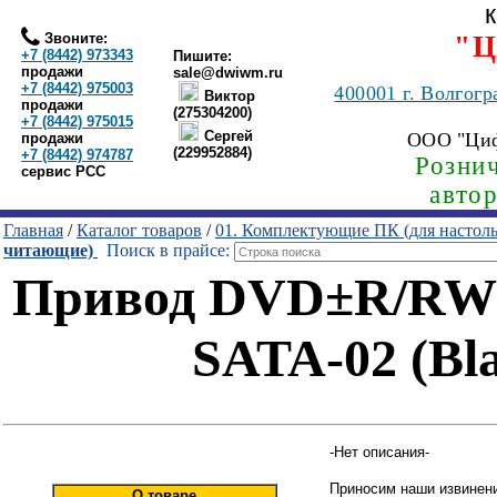
Звоните:
"Ц
+7 (8442) 973343
Пишите:
продажи
sale@dwiwm.ru
+7 (8442) 975003
400001
г. Волгогр
Виктор
продажи
(275304200)
+7 (8442) 975015
Сергей
ООО "Ци
продажи
(229952884)
+7 (8442) 974787
Рознич
сервис РСС
авто
Главная
/
Каталог товаров
/
01. Комплектующие ПК (для настол
читающие)
Поиск в прайсе:
Привод DVD±R/RW
SATA-02 (Bl
-Нет описания-
Приносим наши извинени
О товаре