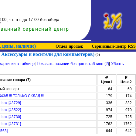
-00, чт.-пт. до 17-00 без обеда
"
ованный сервисный центр
, цены, наличие)
Отдел продаж
Сервисный-центр RSS
. Аксессуары и носители для компьютеров)
(9)
картинки в таблице
|
Показать позиции без цен в таблице (2)
|
Убрать
вание товара (7)
Цена1
Цена2
ный конверт
64
60
43/5 !!! ТОЛЬКО СКЛАД !!!
179
174
 box [43729]
336
332
 box [43522]
974
970
 box [43730]
725
725
 box [43731]
1762
1762
3563]
644
642