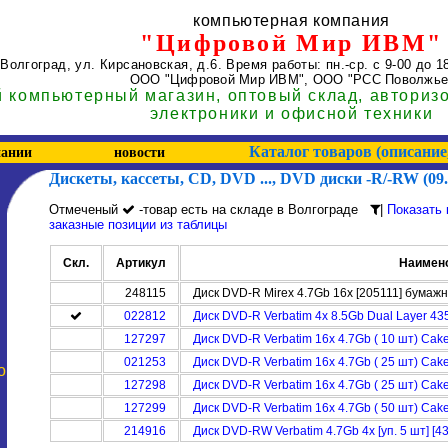
компьютерная компания
"Цифровой Мир ИВМ"
. Волгоград
,
ул. Кирсановская, д.6.
Время работы: пн.-ср. с 9-00 до 18
ООО "Цифровой Мир ИВМ"
, ООО "РСС Поволжье
 компьютерный магазин, оптовый склад, авториз
электроники и офисной техники
Каталог товаров (описание
пании
новости
Дискеты, кассеты, CD, DVD ..., DVD диски -R/-RW (09
Отмеченый
-товар есть на складе в Волгограде
|
Показать 
заказные позиции из таблицы
Скл.
Артикул
Наимено
248115
Диск DVD-R Mirex 4.7Gb 16x [205111] бумаж
022812
Диск DVD-R Verbatim 4x 8.5Gb Dual Layer 435
127297
Диск DVD-R Verbatim 16x 4.7Gb ( 10 шт) Cake
021253
Диск DVD-R Verbatim 16x 4.7Gb ( 25 шт) Cake
о
127298
Диск DVD-R Verbatim 16x 4.7Gb ( 25 шт) Cake
127299
Диск DVD-R Verbatim 16x 4.7Gb ( 50 шт) Cake
214916
Диск DVD-RW Verbatim 4.7Gb 4x [уп. 5 шт] [4