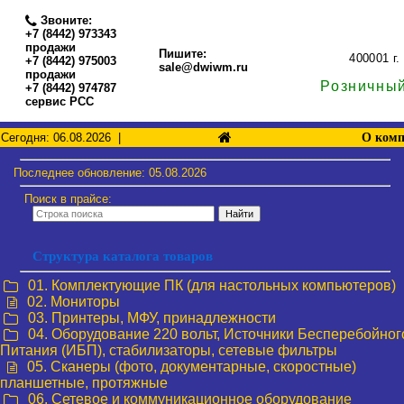
Звоните:
+7 (8442) 973343
продажи
Пишите:
400001
г
+7 (8442) 975003
sale@dwiwm.ru
продажи
Розничный
+7 (8442) 974787
сервис РСС
О ком
Сегодня: 06.08.2026 |
Последнее обновление: 05.08.2026
Поиск в прайсе:
Структура каталога товаров
01. Комплектующие ПК (для настольных компьютеров)
02. Мониторы
03. Принтеры, МФУ, принадлежности
04. Оборудование 220 вольт, Источники Бесперебойног
Питания (ИБП), стабилизаторы, сетевые фильтры
05. Сканеры (фото, документарные, скоростные)
планшетные, протяжные
06. Сетевое и коммуникационное оборудование