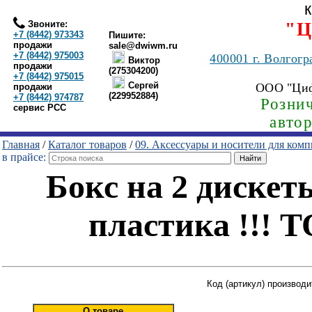
Звоните:
"Ц
+7 (8442) 973343
Пишите:
продажи
sale@dwiwm.ru
+7 (8442) 975003
400001
г. Волгогр
Виктор
продажи
(275304200)
+7 (8442) 975015
Сергей
ООО "Ци
продажи
(229952884)
+7 (8442) 974787
Рознич
сервис РСС
авто
Главная
/
Каталог товаров
/
09. Аксессуары и носители для ком
в прайсе:
Бокс на 2 дискеты
пластика !!!
Код (артикул) производи
О товаре