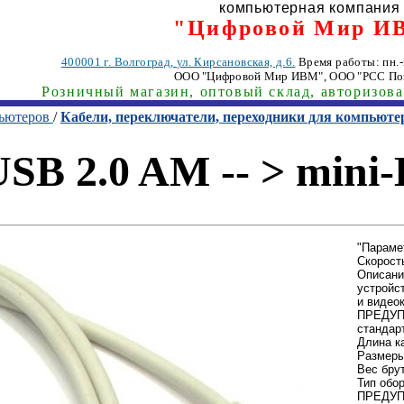
компьютерная компания
"Цифровой Мир И
400001
г. Волгоград
,
ул. Кирсановская, д.6.
Время работы: пн.-п
ООО "Цифровой Мир ИВМ"
, ООО "РСС По
Розничный магазин, оптовый склад, авторизов
пьютеров
/
Кабели, переключатели, переходники для компьюте
SB 2.0 AM -- > mini-
"Параме
Скорост
Описани
устройс
и видео
ПРЕДУП
стандар
Длина к
Размеры 
Вес брут
Тип обо
ПРЕДУПР