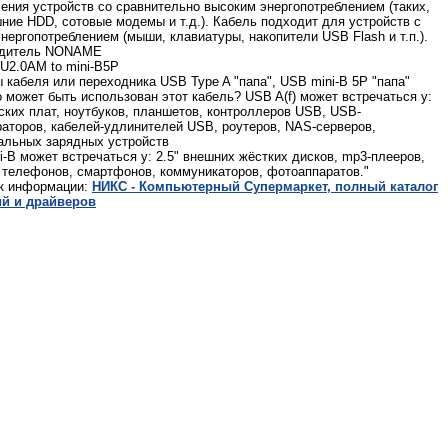
ения устройств со сравнительно высоким энергопотреблением (таких,
шние HDD, сотовые модемы и т.д.). Кабель подходит для устройств с
нергопотреблением (мыши, клавиатуры, накопители USB Flash и т.п.).
одитель NONAME
U2.0AM to mini-B5P
 кабеля или переходника USB Type A "папа", USB mini-B 5P "папа"
о может быть использован этот кабель? USB A(f) может встречаться у:
ских плат, ноутбуков, планшетов, контроллеров USB, USB-
раторов, кабелей-удлинителей USB, роутеров, NAS-серверов,
альных зарядных устройств
i-B может встречаться у: 2.5" внешних жёстких дисков, mp3-плееров,
 телефонов, смартфонов, коммуникаторов, фотоаппаратов."
к информации:
НИКС - Компьютерный Cупермаркет, полный каталог
й и драйверов