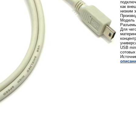
подключ
как вне
низким э
Произв
Модель 
Разъемы
Для чег
материн
концент
универс
USB min
сотовых
Источни
описани