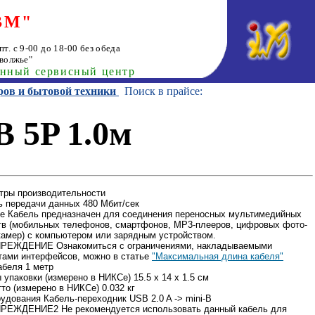
ВМ"
т. с 9-00 до 18-00 без обеда
волжье"
анный сервисный центр
ров и бытовой техники
Поиск в прайсе:
B 5P 1.0м
тры производительности
ь передачи данных 480 Мбит/сек
е Кабель предназначен для соединения переносных мультимедийных
тв (мобильных телефонов, смартфонов, MP3-плееров, цифровых фото-
камер) с компьютером или зарядным устройством.
РЕЖДЕНИЕ Ознакомиться с ограничениями, накладываемыми
тами интерфейсов, можно в статье
"Максимальная длина кабеля"
абеля 1 метр
упаковки (измерено в НИКСе) 15.5 x 14 x 1.5 см
то (измерено в НИКСе) 0.032 кг
рудования Кабель-переходник USB 2.0 A -> mini-B
ЕЖДЕНИЕ2 Не рекомендуется использовать данный кабель для