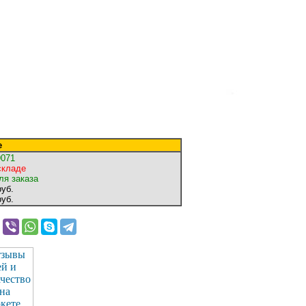
е
9071
складе
ля заказа
уб.
уб.