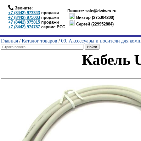
Звоните:
Пишите:
sale@dwiwm.ru
+7 (8442) 973343
продажи
+7 (8442) 975003
продажи
Виктор (275304200)
+7 (8442) 975015
продажи
Сергей (229952884)
+7 (8442) 974787
сервис РСС
Главная
/
Каталог товаров
/
09. Аксессуары и носители для ком
Кабель U