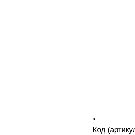
"
Код (артику