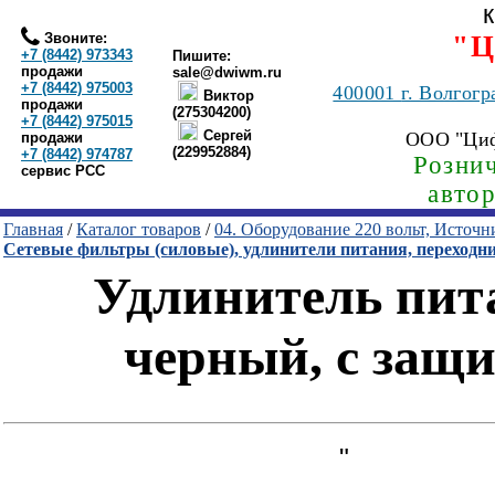
Звоните:
"Ц
+7 (8442) 973343
Пишите:
продажи
sale@dwiwm.ru
+7 (8442) 975003
400001
г. Волгогр
Виктор
продажи
(275304200)
+7 (8442) 975015
Сергей
ООО "Ци
продажи
(229952884)
+7 (8442) 974787
Рознич
сервис РСС
авто
Главная
/
Каталог товаров
/
04. Оборудование 220 вольт, Источ
Сетевые фильтры (силовые), удлинители питания, переходн
Удлинитель пита
черный, с защи
"