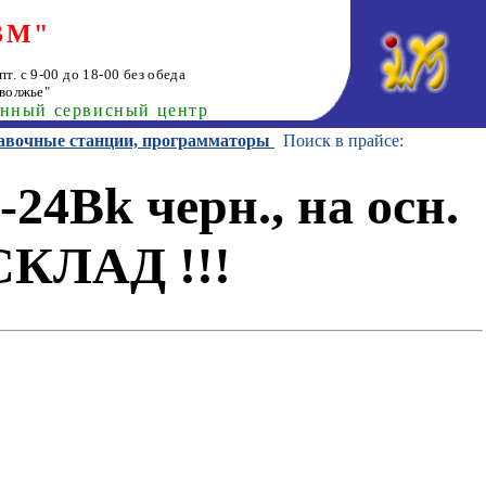
ВМ"
т. с 9-00 до 18-00 без обеда
волжье"
анный сервисный центр
равочные станции, программаторы
Поиск в прайсе:
24Bk черн., на осн.
СКЛАД !!!