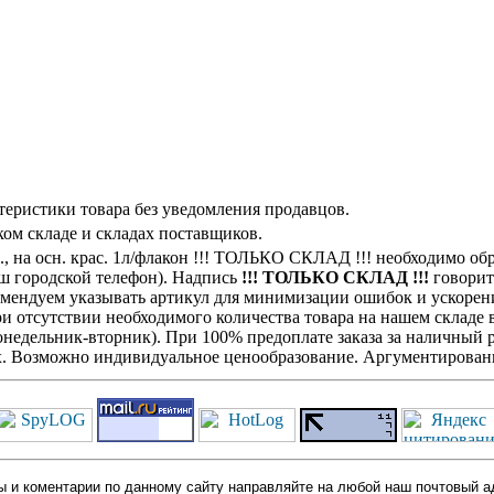
теристики товара без уведомления продавцов.
ом складе и складах поставщиков.
н., на осн. крас. 1л/флакон !!! ТОЛЬКО СКЛАД !!! необходимо 
аш городской телефон). Надпись
!!! ТОЛЬКО СКЛАД !!!
говорит 
комендуем указывать артикул для минимизации ошибок и ускорен
При отсутствии необходимого количества товара на нашем складе
недельник-вторник). При 100% предоплате заказа за наличный ра
х. Возможно индивидуальное ценообразование. Аргументированн
 и коментарии по данному сайту направляйте на любой наш почтовый а