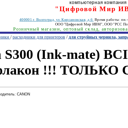
компьютерная компания
"Цифровой Мир И
400001
г. Волгоград
,
ул. Кирсановская, д.6.
Время работы: пн.-п
ООО "Цифровой Мир ИВМ"
, ООО "РСС По
Розничный магазин, оптовый склад, авторизов
хники
/
расходники для принтеров
/
для струйных чернила, зап
S300 (Ink-mate) BCI-
/флакон !!! ТОЛЬКО 
водитель: CANON