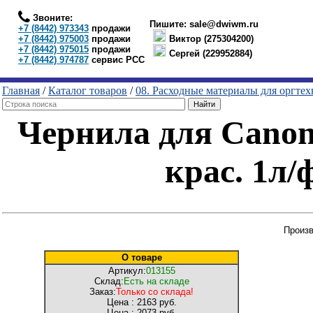
Звоните:
Пишите:
sale@dwiwm.ru
+7 (8442) 973343
продажи
+7 (8442) 975003
продажи
Виктор (275304200)
+7 (8442) 975015
продажи
Сергей (229952884)
+7 (8442) 974787
сервис РСС
Главная
/
Каталог товаров
/
08. Расходные материалы для оргте
Чернила для Canon 
крас. 1л
Произ
О товаре
Артикул:
013155
Склад:
Есть на складе
Заказ:
Только со склада!
Цена :
2163 руб.
Цена :
2073 руб.