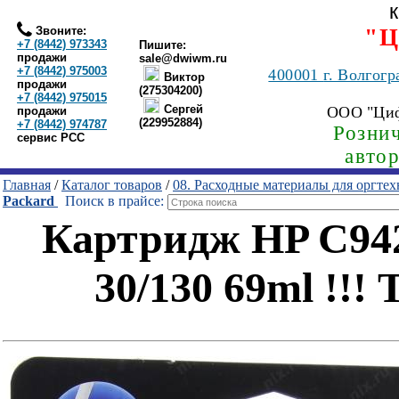
Звоните:
"Ц
+7 (8442) 973343
Пишите:
продажи
sale@dwiwm.ru
+7 (8442) 975003
400001
г. Волгогр
Виктор
продажи
(275304200)
+7 (8442) 975015
Сергей
ООО "Ци
продажи
(229952884)
+7 (8442) 974787
Рознич
сервис РСС
авто
Главная
/
Каталог товаров
/
08. Расходные материалы для оргте
Packard
Поиск в прайсе:
Картридж HP C942
30/130 69ml !!