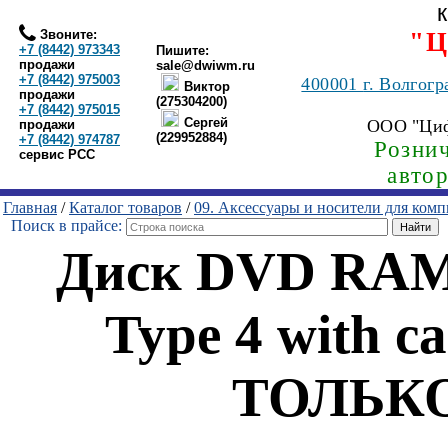
Звоните:
"Ц
+7 (8442) 973343
Пишите:
продажи
sale@dwiwm.ru
+7 (8442) 975003
400001
г. Волгогр
Виктор
продажи
(275304200)
+7 (8442) 975015
Сергей
ООО "Ци
продажи
(229952884)
+7 (8442) 974787
Рознич
сервис РСС
авто
Главная
/
Каталог товаров
/
09. Аксессуары и носители для ком
Поиск в прайсе:
Диск DVD RAM 
Type 4 with ca
ТОЛЬКО