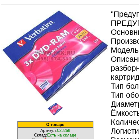
"Преду
ПРЕДУП
Основн
Произво
Модель
Описан
разборн
картри
Тип бо
Тип об
Диаметр
Ёмкость
Количес
О товаре
Логисти
Артикул:
023268
Склад:
Есть на складе