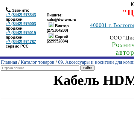
Звоните:
"Ц
+7 (8442) 973343
Пишите:
продажи
sale@dwiwm.ru
+7 (8442) 975003
400001
г. Волгогр
Виктор
продажи
(275304200)
+7 (8442) 975015
Сергей
ООО "Ци
продажи
(229952884)
+7 (8442) 974787
Рознич
сервис РСС
авто
Главная
/
Каталог товаров
/
09. Аксессуары и носители для ком
Кабель HDMI