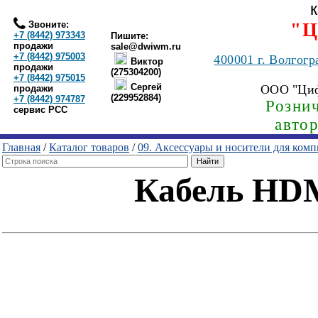
Звоните:
"Ц
+7 (8442) 973343
Пишите:
продажи
sale@dwiwm.ru
+7 (8442) 975003
400001
г. Волгогр
Виктор
продажи
(275304200)
+7 (8442) 975015
Сергей
ООО "Ци
продажи
(229952884)
+7 (8442) 974787
Рознич
сервис РСС
авто
Главная
/
Каталог товаров
/
09. Аксессуары и носители для ком
Кабель HDM