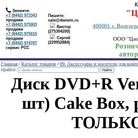
Звоните:
"Ц
+7 (8442) 973343
Пишите:
продажи
sale@dwiwm.ru
+7 (8442) 975003
400001
г. Волгогр
Виктор
продажи
(275304200)
+7 (8442) 975015
Сергей
ООО "Ци
продажи
(229952884)
+7 (8442) 974787
Рознич
сервис РСС
авто
Главная
/
Каталог товаров
/
09. Аксессуары и носители для ком
прайсе:
Диск DVD+R Ver
шт) Cake Box, p
ТОЛЬКО