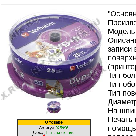
"Основн
Произво
Модель
Описани
записи 
поверхн
(принте
Тип бо
Тип об
Тип пов
Диаметр
На шпин
Печать 
О товаре
помощью
Артикул:
025996
Склад:
Есть на складе