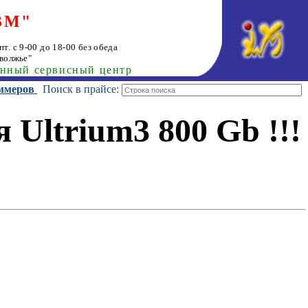
ВМ"
т. с 9-00 до 18-00 без обеда
волжье"
анный сервисный центр
иммеров
Поиск в прайсе:
Ultrium3 800 Gb !!!
!