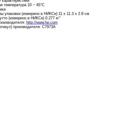
 характеристики
я температура 10 ~ 45°C
ика
ы упаковки (измерено в НИКСе) 11 x 11.3 x 2.8 см
утто (измерено в НИКСе) 0.277 кг"
роизводителя:
http://www.hp.com
ртикул) производителя: C7973A