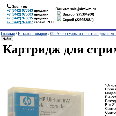
Звоните:
Пишите:
sale@dwiwm.ru
+7 (8442) 973343
продажи
+7 (8442) 975003
продажи
Виктор (275304200)
+7 (8442) 975015
продажи
Сергей (229952884)
+7 (8442) 974787
сервис РСС
Главная
/
Каталог товаров
/
09. Аксессуары и носители для ком
Картридж для стрим
"Основ
Произ
Модель
Емкост
Размер
Вес 21
Совме
Совмес