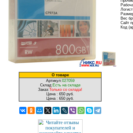
Прочие
Рабоча
Логист
Размер
Вес бр
Сайт п
Код (а
О товаре
Артикул:
027059
Склад:
Есть на складе
Заказ:
Только со склада!
Цена :
650 руб.
Цена :
650 руб.