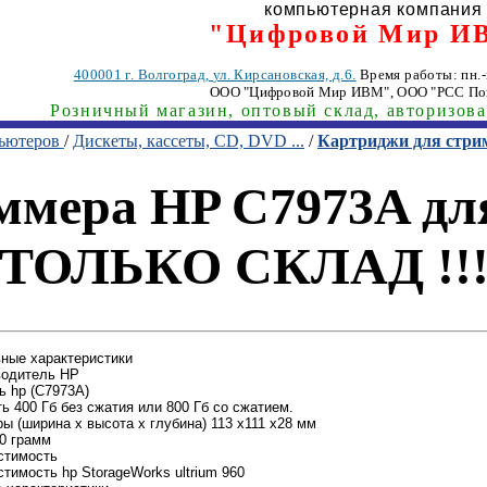
компьютерная компания
"Цифровой Мир И
400001
г. Волгоград
,
ул. Кирсановская, д.6.
Время работы: пн.-п
ООО "Цифровой Мир ИВМ"
, ООО "РСС По
Розничный магазин, оптовый склад, авторизов
пьютеров
/
Дискеты, кассеты, CD, DVD ...
/
Картриджи для стр
мера HP C7973A для 
ТОЛЬКО СКЛАД !!
ные характеристики
водитель HP
 hp (C7973A)
ь 400 Гб без сжатия или 800 Гб со сжатием.
ы (ширина x высота x глубина) 113 x111 x28 мм
0 грамм
стимость
тимость hp StorageWorks ultrium 960