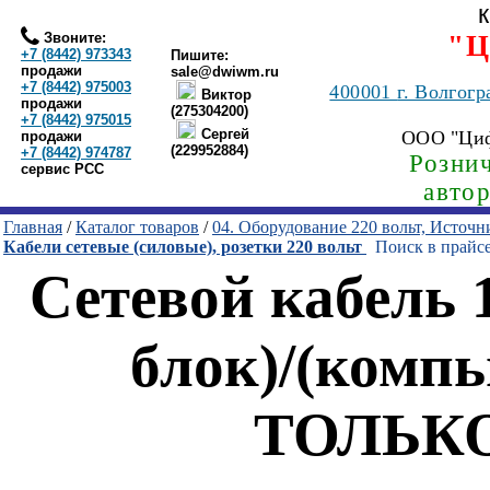
Звоните:
"Ц
+7 (8442) 973343
Пишите:
продажи
sale@dwiwm.ru
+7 (8442) 975003
400001
г. Волгогр
Виктор
продажи
(275304200)
+7 (8442) 975015
Сергей
ООО "Ци
продажи
(229952884)
+7 (8442) 974787
Рознич
сервис РСС
авто
Главная
/
Каталог товаров
/
04. Оборудование 220 вольт, Источ
Кабели сетевые (силовые), розетки 220 вольт
Поиск в прайс
Сетевой кабель 
блок)/(компь
ТОЛЬКО