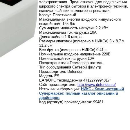
электропитания. Предназначен для подключения
широкого спектра бытовой и электронной техники,
включая чайники и электронагреватели.
Корпус Пластиковый
Максимальная энергия входного импульсного
воздействия 125 Дж
Суммарная мощность нагрузки 2.2 кВт
Максимальный ток нагрузки 10А
Длина кабеля 1.8 метра
Размеры упаковки (измерено в НИКСе) 5 x 8.7 x
31.2 см
Вес брутто (измерено в НИКСе) 0.41 кг
Номинальное входное напряжение 220В
Номинальный ток нагрузки 10А
Предохранители Термопрерыватель
Тип оборудования Сетевой фильтр
Производитель Defender
Модель ES
EAN/UPC техподдержка 4712279994817"
Сайт производителя:
http://www.defender.ru/
Источник информации:
НИКС - Компьютерный
Cупермаркет, полный каталог описаний и
драйверов
Код (артикул) производителя: 99481