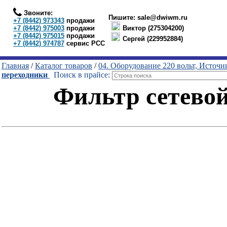
Звоните:
Пишите:
sale@dwiwm.ru
+7 (8442) 973343
продажи
+7 (8442) 975003
продажи
Виктор (275304200)
+7 (8442) 975015
продажи
Сергей (229952884)
+7 (8442) 974787
сервис РСС
Главная
/
Каталог товаров
/
04. Оборудование 220 вольт, Источ
переходники
Поиск в прайсе:
Фильтр сетевой 