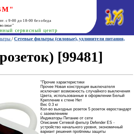
ВМ"
т. с 9-00 до 18-00 без обеда
волжье"
анный сервисный центр
льтры
/
Сетевые фильтры (силовые), удлинители питания,
розеток) [99481]
"Прочие характеристики
Прочее Новая конструкция выключателя
исключает возможность случайного выключения
Цвета, использованные в оформлении Белый
Крепление к стене Нет
Вес 0.3 кг
Кол-во выходных розеток 5 розеток евростандарт
с заземлением
Индикаторы Питание от сети
Описание Сетевой фильтр Defender ES -
устройство начального уровня, экономичный
вариант решения проблемы защиты