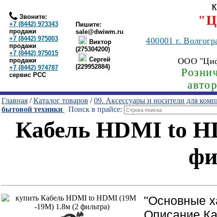
Звоните:
"Ц
+7 (8442) 973343
Пишите:
продажи
sale@dwiwm.ru
+7 (8442) 975003
400001
г. Волгогр
Виктор
продажи
(275304200)
+7 (8442) 975015
Сергей
ООО "Ци
продажи
(229952884)
+7 (8442) 974787
Рознич
сервис РСС
авто
Главная
/
Каталог товаров
/
09. Аксессуары и носители для ком
бытовой техники
Поиск в прайсе:
Кабель HDMI to HD
фи
"Основные х
Описание Ка