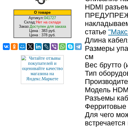
HDMI разъе
О товаре
ПРЕДУПРЕЖД
Артикул:
041727
накладываем
Склад:
Нет на складе
Заказ:
Доступен для заказа
статье
"Макс
Цена :
383 руб.
Цена :
378 руб.
Длина кабел
Размеры упак
см
Вес брутто (
Тип оборудо
Производит
Модель HDM
Разъемы каб
Ферритовые
Для чего мож
встречается 