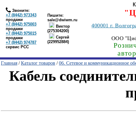
Звоните:
"Ц
+7 (8442) 973343
Пишите:
продажи
sale@dwiwm.ru
+7 (8442) 975003
400001
г. Волгогр
Виктор
продажи
(275304200)
+7 (8442) 975015
Сергей
ООО "Ци
продажи
(229952884)
+7 (8442) 974787
Рознич
сервис РСС
авто
Главная
/
Каталог товаров
/
06. Сетевое и коммуникационное об
Кабель соединитель
п