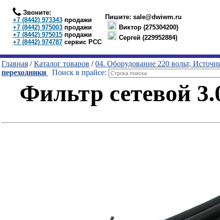
Звоните:
Пишите:
sale@dwiwm.ru
+7 (8442) 973343
продажи
+7 (8442) 975003
продажи
Виктор (275304200)
+7 (8442) 975015
продажи
Сергей (229952884)
+7 (8442) 974787
сервис РСС
Главная
/
Каталог товаров
/
04. Оборудование 220 вольт, Источ
переходники
Поиск в прайсе:
Фильтр сетевой 3.0