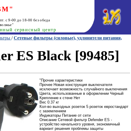
ВМ"
т. с 9-00 до 18-00 без обеда
волжье"
анный сервисный центр
льтры
/
Сетевые фильтры (силовые), удлинители питания,
er ES Black [99485]
"Прочие характеристики
Прочее Новая конструкция выключателя
исключает возможность случайного выключения
Цвета, использованные в оформлении Черный
Крепление к стене Нет
Вес 0.37 кг
Кол-во выходных розеток 5 розеток евростандарт
с заземлением
Индикаторы Питание от сети
Описание Сетевой фильтр Defender ES -
устройство начального уровня, экономичный
вариант решения проблемы защиты