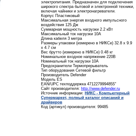
электропитания. Предназначен для подключения
широкого спектра бытовой и электронной техники,
включая чайники и электронагреватели.
Корпус Пластиковый
Максимальная энергия входного импульсного
воздействия 125 Дж
Суммарная мощность нагрузки 2.2 кВт
Максимальный ток нагрузки 10А
Длина кабеля 3 метра
Размеры упаковки (измерено в НИКСе) 32.8 x 9.9
x 4.7 см
Вес брутто (измерено в НИКСе) 0.48 кг
Номинальное входное напряжение 220В
Номинальный ток нагрузки 10А
Предохранители Термопрерыватель
Тип оборудования Сетевой фильтр
Производитель Defender
Модель ES
EAN/UPC техподдержка 4712279994855"
Сайт производителя:
http://www.defender.ru
Источник информации:
НИКС - Компьютерный
Cупермаркет, полный каталог описаний и
драйверов
Код (артикул) производителя: 99485