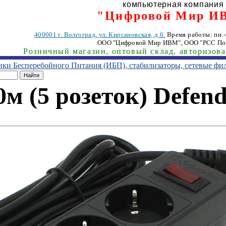
компьютерная компания
"Цифровой Мир И
400001
г. Волгоград
,
ул. Кирсановская, д.6.
Время работы: пн.-п
ООО "Цифровой Мир ИВМ"
, ООО "РСС По
Розничный магазин, оптовый склад, авторизов
ники Бесперебойного Питания (ИБП), стабилизаторы, сетевые фи
м (5 розеток) Defend