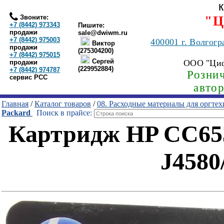
Звоните:
"Ц
+7 (8442) 973343
Пишите:
продажи
sale@dwiwm.ru
+7 (8442) 975003
400001
г. Волгогр
Виктор
продажи
(275304200)
+7 (8442) 975015
Сергей
ООО "Ци
продажи
(229952884)
+7 (8442) 974787
Рознич
сервис РСС
авто
Главная
/
Каталог товаров
/
08. Расходные материалы для оргте
Packard
Поиск в прайсе:
Картридж HP CC65
J4580