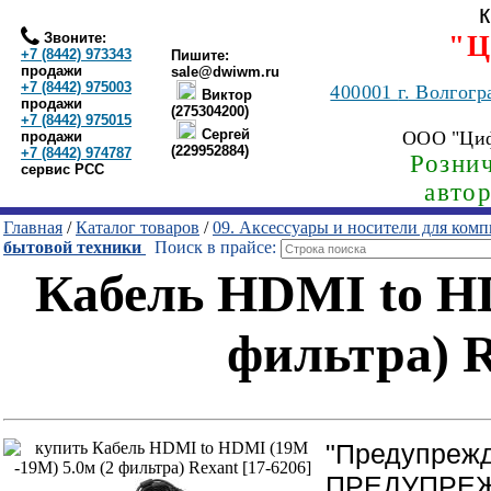
Звоните:
"Ц
+7 (8442) 973343
Пишите:
продажи
sale@dwiwm.ru
+7 (8442) 975003
400001
г. Волгогр
Виктор
продажи
(275304200)
+7 (8442) 975015
Сергей
ООО "Ци
продажи
(229952884)
+7 (8442) 974787
Рознич
сервис РСС
авто
Главная
/
Каталог товаров
/
09. Аксессуары и носители для ком
бытовой техники
Поиск в прайсе:
Кабель HDMI to HD
фильтра) R
"Предупреж
ПРЕДУПРЕЖД