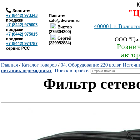
Звоните:
"Ц
+7 (8442) 973343
Пишите:
продажи
sale@dwiwm.ru
+7 (8442) 975003
400001
г. Волгогр
Виктор
продажи
(275304200)
+7 (8442) 975015
Сергей
ООО "Ци
продажи
(229952884)
+7 (8442) 974787
Рознич
сервис РСС
авто
Главная
/
Каталог товаров
/
04. Оборудование 220 вольт, Источ
питания, переходники
Поиск в прайсе:
Фильтр сетево