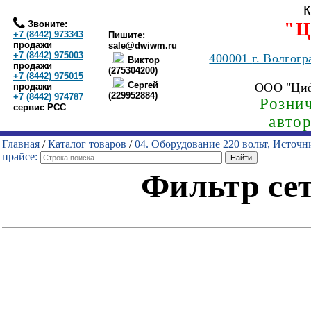
Звоните:
"Ц
+7 (8442) 973343
Пишите:
продажи
sale@dwiwm.ru
+7 (8442) 975003
400001
г. Волгогр
Виктор
продажи
(275304200)
+7 (8442) 975015
Сергей
ООО "Ци
продажи
(229952884)
+7 (8442) 974787
Рознич
сервис РСС
авто
Главная
/
Каталог товаров
/
04. Оборудование 220 вольт, Источ
прайсе:
Фильтр сете