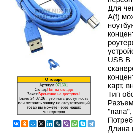
Для че
A(f) мо
ноутбу
концен
роутер
устрой
USB B 
сканер
концен
О товаре
карт, 
Артикул:
071601
Склад:
Нет на складе
Тип об
Заказ:
Временно не доступен!
Было
24.07.26
, уточнить доступность
Разъем
или оставить заявку на отсутствующий
товар вы можете через наших
"папа",
менеджеров
Потреб
Длина 