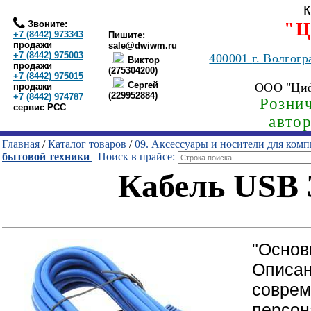
Звоните:
"Ц
+7 (8442) 973343
Пишите:
продажи
sale@dwiwm.ru
+7 (8442) 975003
400001
г. Волгогр
Виктор
продажи
(275304200)
+7 (8442) 975015
Сергей
ООО "Ци
продажи
(229952884)
+7 (8442) 974787
Рознич
сервис РСС
авто
Главная
/
Каталог товаров
/
09. Аксессуары и носители для ком
бытовой техники
Поиск в прайсе:
Кабель USB 3
"Основ
Описан
соврем
персон