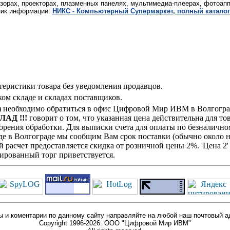
зорах, проекторах, плазменных панелях, мультимедиа-плеерах, фотоап
ник информации:
НИКС - Компьютерный Cупермаркет, полный каталог
теристики товара без уведомления продавцов.
ом складе и складах поставщиков.
 необходимо обратиться в офис Цифровой Мир ИВМ в Волгограде
ЛАД !!!
говорит о том, что указанная цена действительна для то
рения обработки. Для выписки счета для оплаты по безналичном
де в Волгограде мы сообщим Вам срок поставки (обычно около н
й расчет предоставляется скидка от розничной цены 2%. 'Цена 
ированный торг приветствуется.
 и коментарии по данному сайту направляйте на любой наш почтовый а
Copyright 1996-2026. ООО "Цифровой Мир ИВМ"