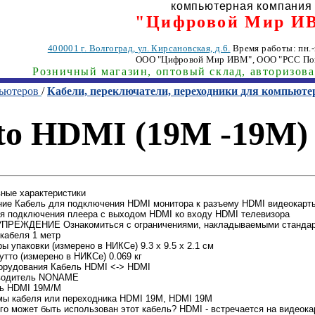
компьютерная компания
"Цифровой Мир И
400001
г. Волгоград
,
ул. Кирсановская, д.6.
Время работы: пн.-п
ООО "Цифровой Мир ИВМ"
, ООО "РСС По
Розничный магазин, оптовый склад, авторизов
пьютеров
/
Кабели, переключатели, переходники для компьюте
o HDMI (19M -19M) 
ные характеристики
ие Кабель для подключения HDMI монитора к разъему HDMI видеокарт
я подключения плеера с выходом HDMI ко входу HDMI телевизора
ПРЕЖДЕНИЕ Ознакомиться с ограничениями, накладываемыми стандарт
кабеля 1 метр
ы упаковки (измерено в НИКСе) 9.3 x 9.5 x 2.1 см
утто (измерено в НИКСе) 0.069 кг
орудования Кабель HDMI <-> HDMI
водитель NONAME
ь HDMI 19M/M
мы кабеля или переходника HDMI 19M, HDMI 19M
го может быть использован этот кабель? HDMI - встречается на видеока