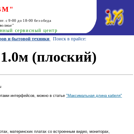
ВМ"
т. с 9-00 до 18-00 без обеда
волжье"
анный сервисный центр
ров и бытовой техники
Поиск в прайсе:
1.0м (плоский)
ы
ами интерфейсов, можно в статье
"Максимальная длина кабеля"
ртах, материнских платах со встроенным видео, мониторах,