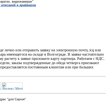
паратах, видеокамерах"
 описаний и драйверов
 лично или отправить заявку на электронную почту, icq или
вара имеющегося на складе в Волгограде. В заявке настоятельно
у расчету к заявке приложите карту партнера. Работаем с НДС.
едели, заказы подтвержденные до обеда четверга приезжают
2' предоставляется постоянным клиентам или при больших
дрес "для Сергея"