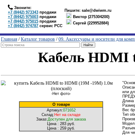
Звоните:
Пишите:
sale@dwiwm.ru
+7 (8442) 973343
продажи
+7 (8442) 975003
продажи
Виктор (275304200)
+7 (8442) 975015
продажи
Сергей (229952884)
+7 (8442) 974787
сервис РСС
Главная
/
Каталог товаров
/
09. Аксессуары и носители для ком
Кабель HDMI t
"Основ
Описан
или дл
-Нет фото-
ПРЕДУ
Длина 
О товаре
Размер
Вес бр
Артикул:
071652
Тип об
Склад:
Нет на складе
Произ
Заказ:
Доступен для заказа
Модел
Цена :
283 руб.
Разъе
Цена :
259 руб.
Для че