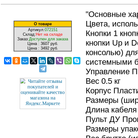
"Основные ха
Цвета, испол
О товаре
Артикул:
072151
Кнопки 1 кноп
Склад:
Нет на складе
Заказ:
Доступен для заказа
кнопки Up и 
Цена :
3607 руб.
Цена :
3492 руб.
консолью) дл
системными 
Управление П
Вес 0.5 кг
Корпус Пласт
Размеры (шири
Длина кабеля 
Пульт ДУ Про
Размеры упако