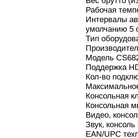
Вес брутто (и
Рабочая темпе
Интервалы авт
умолчанию 5 
Тип оборудов
Производите
Модель CS68
Поддержка H
Кол-во подкл
Максимальное
Консольная к
Консольная 
Видео, консол
Звук, консоль 
EAN/UPC техп