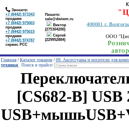
Звоните:
"Ц
+7 (8442) 973343
Пишите:
продажи
sale@dwiwm.ru
+7 (8442) 975003
400001
г. Волгогр
Виктор
продажи
(275304200)
+7 (8442) 975015
Сергей
ООО "Ци
продажи
(229952884)
+7 (8442) 974787
Рознич
сервис РСС
авто
Главная
/
Каталог товаров
/
09. Аксессуары и носители для ком
техники
Поиск в прайсе:
Переключател
[CS682-B] USB 
USB+мышьUSB+V