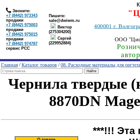
Звоните:
"Ц
+7 (8442) 973343
Пишите:
продажи
sale@dwiwm.ru
+7 (8442) 975003
400001
г. Волгогр
Виктор
продажи
(275304200)
+7 (8442) 975015
Сергей
ООО "Ци
продажи
(229952884)
+7 (8442) 974787
Рознич
сервис РСС
авто
Главная
/
Каталог товаров
/
08. Расходные материалы для оргте
Чернила твердые (
8870DN Magen
***!!! Эт
О товаре