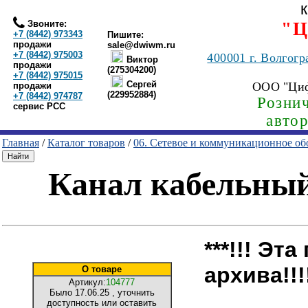
Звоните:
"Ц
+7 (8442) 973343
Пишите:
продажи
sale@dwiwm.ru
+7 (8442) 975003
400001
г. Волгогр
Виктор
продажи
(275304200)
+7 (8442) 975015
Сергей
ООО "Ци
продажи
(229952884)
+7 (8442) 974787
Рознич
сервис РСС
авто
Главная
/
Каталог товаров
/
06. Сетевое и коммуникационное об
Канал кабельный
***!!! Эт
архива!!!!
О товаре
Артикул:
104777
Было
17.06.25
, уточнить
доступность или оставить