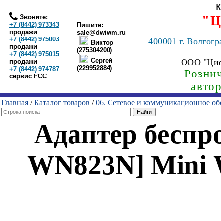
Звоните:
"Ц
+7 (8442) 973343
Пишите:
продажи
sale@dwiwm.ru
+7 (8442) 975003
400001
г. Волгогр
Виктор
продажи
(275304200)
+7 (8442) 975015
Сергей
ООО "Ци
продажи
(229952884)
+7 (8442) 974787
Рознич
сервис РСС
авто
Главная
/
Каталог товаров
/
06. Сетевое и коммуникационное об
Адаптер беспр
WN823N] Mini Wi