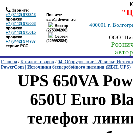
Звоните:
"Ц
+7 (8442) 973343
Пишите:
продажи
sale@dwiwm.ru
+7 (8442) 975003
400001
г. Волгогр
Виктор
продажи
(275304200)
+7 (8442) 975015
Сергей
ООО "Ци
продажи
(229952884)
+7 (8442) 974787
Рознич
сервис РСС
авто
Главная
/
Каталог товаров
/
04. Оборудование 220 вольт, Источ
PowerCom | Источники бесперебойного питания (ИБП, UPS)
UPS 650VA Pow
650U Euro Bl
телефон лини