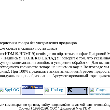
теристики товара без уведомления продавцов.
ом складе и складах поставщиков.
[EmcHDM19-HDMI19] необходимо обратиться в офис Цифровой Ми
н). Надпись
!!! ТОЛЬКО СКЛАД !!!
говорит о том, что указанна
кул для минимизации ошибок и ускорения обработки. Для выписк
обходимого количества товара на нашем складе в Волгограде мы
ик). При 100% предоплате заказа за наличный расчет предостав
видуальное ценообразование. Аргументированный торг приветс
 и коментарии по данному сайту направляйте на любой наш почтовый а
Copyright 1996-2026. ООО "Цифровой Мир ИВМ"