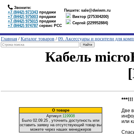
Звоните:
Пишите:
sale@dwiwm.ru
+7 (8442) 973343
продажи
+7 (8442) 975003
продажи
Виктор (275304200)
+7 (8442) 975015
продажи
Сергей (229952884)
+7 (8442) 974787
сервис РСС
Главная
/
Каталог товаров
/
09. Аксессуары и носители для ком
Кабель micr
***!
О товаре
Две в
инфо
Артикул:
119908
Было
02.09.25
, уточнить доступность или
или к
оставить заявку на отсутствующий товар вы
можете через наших менеджеров
Спаси