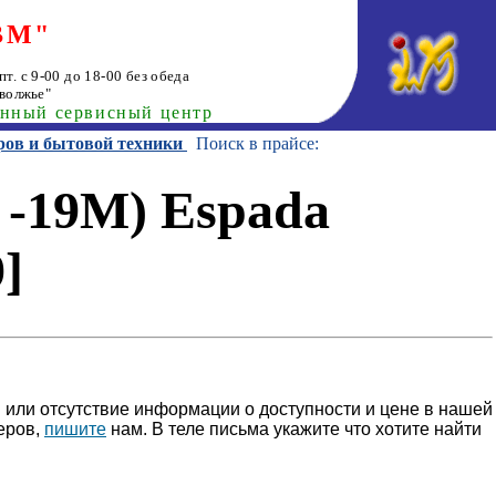
ВМ"
т. с 9-00 до 18-00 без обеда
волжье"
анный сервисный центр
ров и бытовой техники
Поиск в прайсе:
-19M) Espada
]
 или отсутствие информации о доступности и цене в нашей
еров,
пишите
нам. В теле письма укажите что хотите найти