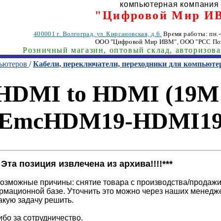
компьютерная компания
"Цифровой Мир И
400001
г. Волгоград
,
ул. Кирсановская, д.6.
Время работы: пн.-п
ООО "Цифровой Мир ИВМ"
, ООО "РСС По
Розничный магазин, оптовый склад, авторизов
пьютеров
/
Кабели, переключатели, переходники для компьюте
oHDMI to HDMI (19M 
[EmcHDM19-HDMI19
!! Эта позиция извлечена из архива!!!!***
озможные причины: снятие товара с производства/продажи
рмационной базе. Уточнить это можно через наших менедж
акую задачу решить.
бо за сотрудничество.