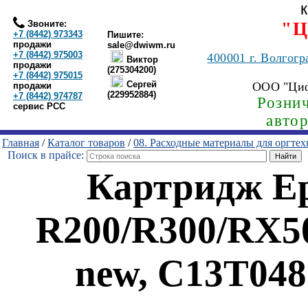
Звоните:
"Ц
+7 (8442) 973343
Пишите:
продажи
sale@dwiwm.ru
+7 (8442) 975003
400001
г. Волгогр
Виктор
продажи
(275304200)
+7 (8442) 975015
Сергей
ООО "Ци
продажи
(229952884)
+7 (8442) 974787
Рознич
сервис РСС
авто
Главная
/
Каталог товаров
/
08. Расходные материалы для оргте
Поиск в прайсе:
Картридж Ep
R200/R300/RX50
new, C13T048