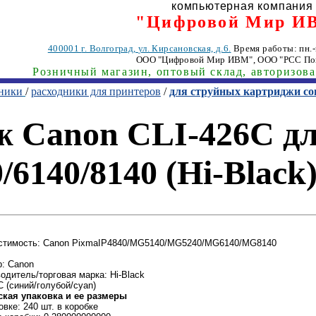
компьютерная компания
"Цифровой Мир И
400001
г. Волгоград
,
ул. Кирсановская, д.6.
Время работы: пн.-п
ООО "Цифровой Мир ИВМ"
, ООО "РСС По
Розничный магазин, оптовый склад, авторизов
хники
/
расходники для принтеров
/
для струйных картриджи с
ж Canon CLI-426C д
6140/8140 (Hi-Black
стимость: Canon PixmaIP4840/MG5140/MG5240/MG6140/MG8140
: Canon
одитель/торговая марка: Hi-Black
C (синий/голубой/cyan)
ская упаковка и ее размеры
овке: 240 шт. в коробке