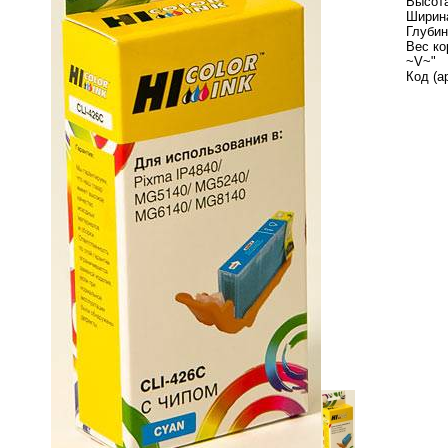
Высота
Ширина
Глубин
Вес ко
~V~"
Код (а