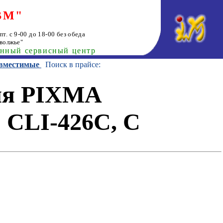
ВМ"
т. с 9-00 до 18-00 без обеда
волжье"
анный сервисный центр
овместимые
Поиск в прайсе:
ля PIXMA
) CLI-426C, C