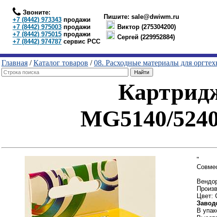
Звоните:
Пишите:
sale@dwiwm.ru
+7 (8442) 973343
продажи
+7 (8442) 975003
продажи
Виктор (275304200)
+7 (8442) 975015
продажи
Сергей (229952884)
+7 (8442) 974787
сервис РСС
Главная
/
Каталог товаров
/
08. Расходные материалы для оргте
Картрид
MG5140/5240/
"
Совме
Вендор
Произв
Цвет: 
Завод
В упак