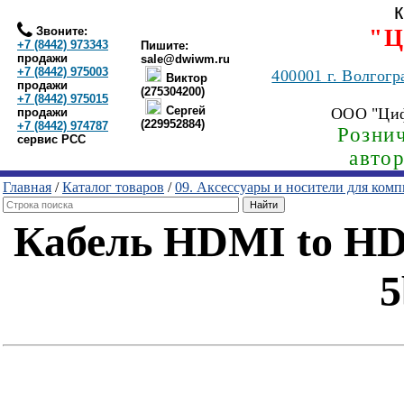
Звоните:
"Ц
+7 (8442) 973343
Пишите:
продажи
sale@dwiwm.ru
+7 (8442) 975003
400001
г. Волгогр
Виктор
продажи
(275304200)
+7 (8442) 975015
Сергей
ООО "Ци
продажи
(229952884)
+7 (8442) 974787
Рознич
сервис РСС
авто
Главная
/
Каталог товаров
/
09. Аксессуары и носители для ком
Кабель HDMI to HDM
5