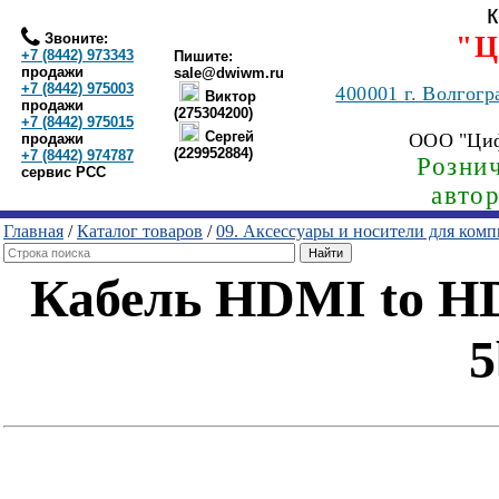
Звоните:
"Ц
+7 (8442) 973343
Пишите:
продажи
sale@dwiwm.ru
+7 (8442) 975003
400001
г. Волгогр
Виктор
продажи
(275304200)
+7 (8442) 975015
Сергей
ООО "Ци
продажи
(229952884)
+7 (8442) 974787
Рознич
сервис РСС
авто
Главная
/
Каталог товаров
/
09. Аксессуары и носители для ком
Кабель HDMI to HD
5