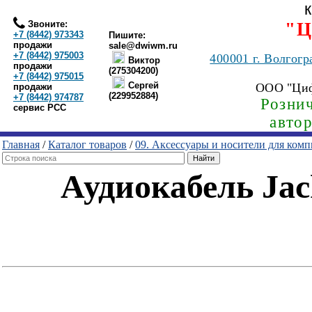
Звоните:
"Ц
+7 (8442) 973343
Пишите:
продажи
sale@dwiwm.ru
+7 (8442) 975003
400001
г. Волгогр
Виктор
продажи
(275304200)
+7 (8442) 975015
Сергей
ООО "Ци
продажи
(229952884)
+7 (8442) 974787
Рознич
сервис РСС
авто
Главная
/
Каталог товаров
/
09. Аксессуары и носители для ком
Аудиокабель Jack