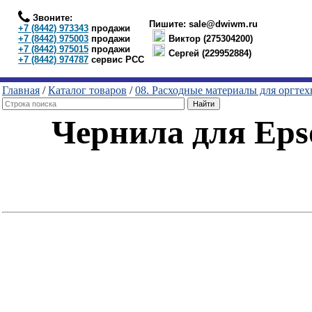
Звоните:
Пишите:
sale@dwiwm.ru
+7 (8442) 973343
продажи
+7 (8442) 975003
продажи
Виктор (275304200)
+7 (8442) 975015
продажи
Сергей (229952884)
+7 (8442) 974787
сервис РСС
Главная
/
Каталог товаров
/
08. Расходные материалы для оргте
Чернила для Epso