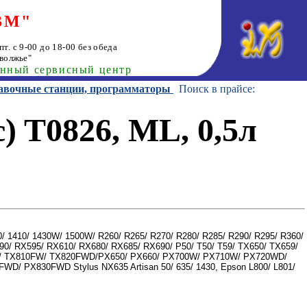
ВМ"
т. с 9-00 до 18-00 без обеда
волжье"
анный сервисный центр
равочные станции, программаторы
Поиск в прайсе:
) T0826, ML, 0,5л
0/ 1410/ 1430W/ 1500W/ R260/ R265/ R270/ R280/ R285/ R290/ R295/ R360/
90/ RX595/ RX610/ RX680/ RX685/ RX690/ P50/ T50/ T59/ TX650/ TX659/
 TX810FW/ TX820FWD/PX650/ PX660/ PX700W/ PX710W/ PX720WD/
/ PX830FWD Stylus NX635 Artisan 50/ 635/ 1430, Epson L800/ L801/