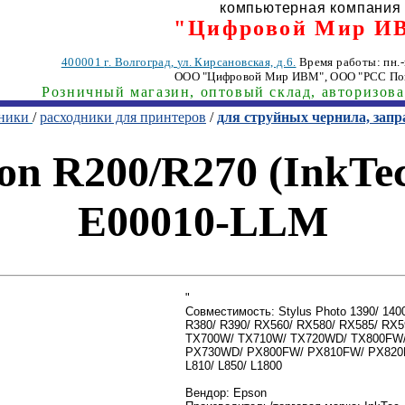
компьютерная компания
"Цифровой Мир И
400001
г. Волгоград
,
ул. Кирсановская, д.6.
Время работы: пн.-п
ООО "Цифровой Мир ИВМ"
, ООО "РСС По
Розничный магазин, оптовый склад, авторизов
хники
/
расходники для принтеров
/
для струйных чернила, зап
n R200/R270 (InkTec
E00010-LLM
"
Совместимость: Stylus Photo 1390/ 140
R380/ R390/ RX560/ RX580/ RX585/ RX5
TX700W/ TX710W/ TX720WD/ TX800FW/
PX730WD/ PX800FW/ PX810FW/ PX820FWD
L810/ L850/ L1800
Вендор: Epson