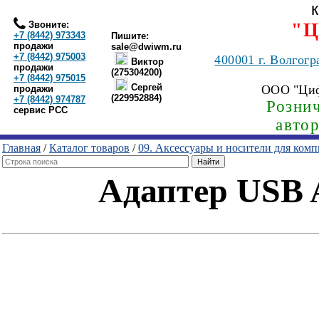
Звоните:
"Ц
+7 (8442) 973343
Пишите:
продажи
sale@dwiwm.ru
+7 (8442) 975003
400001
г. Волгогр
Виктор
продажи
(275304200)
+7 (8442) 975015
Сергей
ООО "Ци
продажи
(229952884)
+7 (8442) 974787
Рознич
сервис РСС
авто
Главная
/
Каталог товаров
/
09. Аксессуары и носители для ком
Адаптер USB 