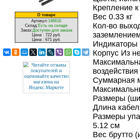
Крепление к
Вес 0.33 кг
О товаре
Артикул:
146616
Кол-во выход
Склад:
Есть на складе
Заказ:
Доступен для заказа
заземление
Цена :
722 руб.
Цена :
671 руб.
Индикаторы 
Корпус Из н
Максимальна
воздействия
Суммарная м
Максимальны
Размеры (шир
Длина кабел
Размеры упак
5.12 см
Вес брутто (