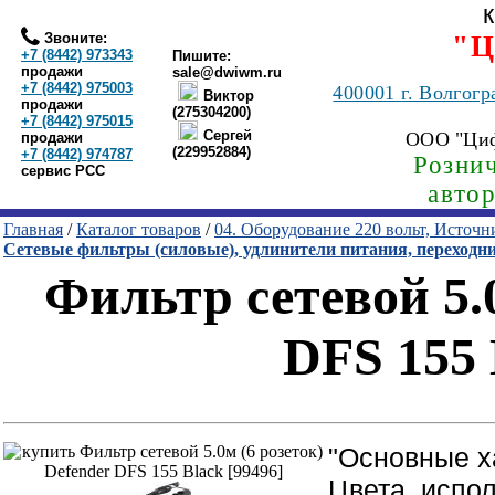
Звоните:
"Ц
+7 (8442) 973343
Пишите:
продажи
sale@dwiwm.ru
+7 (8442) 975003
400001
г. Волгогр
Виктор
продажи
(275304200)
+7 (8442) 975015
Сергей
ООО "Ци
продажи
(229952884)
+7 (8442) 974787
Рознич
сервис РСС
авто
Главная
/
Каталог товаров
/
04. Оборудование 220 вольт, Источ
Сетевые фильтры (силовые), удлинители питания, переходн
Фильтр сетевой 5.0
DFS 155 
"Основные х
Цвета, испо