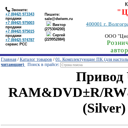
Звоните:
"Ц
+7 (8442) 973343
Пишите:
продажи
sale@dwiwm.ru
+7 (8442) 975003
400001
г. Волгогр
Виктор
продажи
(275304200)
+7 (8442) 975015
Сергей
ООО "Ци
продажи
(229952884)
+7 (8442) 974787
Рознич
сервис РСС
авто
Главная
/
Каталог товаров
/
01. Комплектующие ПК (для настол
читающие)
Поиск в прайсе:
Привод
RAM&DVD±R/RW&
(Silver