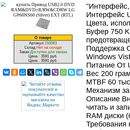
"Интерфейс,
Интерфейс 
Цвета, испо
Буфер 750 K,
О товаре
предотвращ
Артикул:
150083
Поддержка О
Склад:
Нет на складе
Заказ:
Доступен для заказа
Windows Vis
Цена :
3591 руб.
Цена :
3591 руб.
Питание От 
Вес 200 гра
MTBF 60 тыс
Механизм за
Описание Вн
читать и за
RAM диски (
Требования 