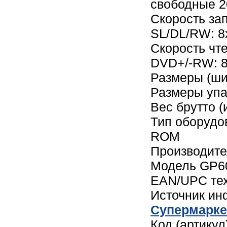
свободные 2
Скорость за
SL/DL/RW: 8
Скорость чт
DVD+/-RW: 8
Размеры (шир
Размеры упак
Вес брутто (
Тип оборуд
ROM
Производите
Модель GP6
EAN/UPC те
Источник и
Cупермарке
Код (артику