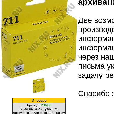
архива!!!
Две возм
производ
информац
информац
через на
письма ук
задачу р
Спасибо 
О товаре
Артикул:
150936
Было
04.04.26
, уточнить
доступность или оставить заявку