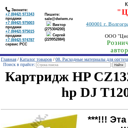
Звоните:
"Ц
+7 (8442) 973343
Пишите:
продажи
sale@dwiwm.ru
+7 (8442) 975003
400001
г. Волгогр
Виктор
продажи
(275304200)
+7 (8442) 975015
Сергей
ООО "Ци
продажи
(229952884)
+7 (8442) 974787
Рознич
сервис РСС
авто
Главная
/
Каталог товаров
/
08. Расходные материалы для оргте
Поиск в прайсе:
Картридж HP CZ132
hp DJ T120
***!!! Э