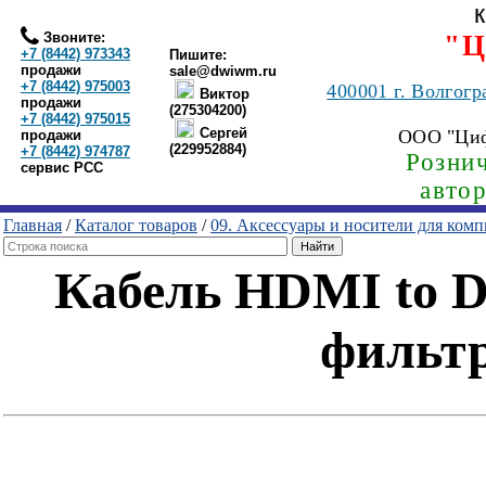
Звоните:
"Ц
+7 (8442) 973343
Пишите:
продажи
sale@dwiwm.ru
+7 (8442) 975003
400001
г. Волгогр
Виктор
продажи
(275304200)
+7 (8442) 975015
Сергей
ООО "Ци
продажи
(229952884)
+7 (8442) 974787
Рознич
сервис РСС
авто
Главная
/
Каталог товаров
/
09. Аксессуары и носители для ком
Кабель HDMI to DV
фильтр