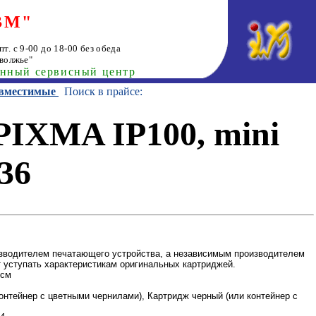
ВМ"
т. с 9-00 до 18-00 без обеда
волжье"
анный сервисный центр
овместимые
Поиск в прайсе:
PIXMA IP100, mini
36
одителем печатающего устройства, а независимым производителем
т уступать характеристикам оригинальных картриджей.
 см
онтейнер с цветными чернилами), Картридж черный (или контейнер с