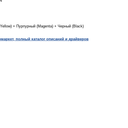
94
Yellow) + Пурпурный (Magenta) + Черный (Black)
маркет, полный каталог описаний и драйверов