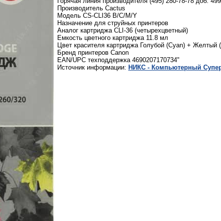
Горячая линия производителя (495) 280-78-78 доб. 49
Производитель Cactus
Модель CS-CLI36 B/C/M/Y
Назначение для струйных принтеров
Аналог картриджа CLI-36 (четырехцветный)
Емкость цветного картриджа 11.8 мл
Цвет красителя картриджа Голубой (Cyan) + Желтый (
Бренд принтеров Canon
EAN/UPC техподдержка 4690207170734"
Источник информации:
НИКС - Компьютерный Cупер