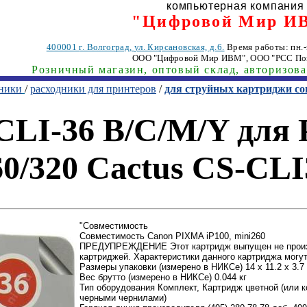
компьютерная компания
"Цифровой Мир И
400001
г. Волгоград
,
ул. Кирсановская, д.6.
Время работы: пн.-п
ООО "Цифровой Мир ИВМ"
, ООО "РСС По
Розничный магазин, оптовый склад, авторизов
хники
/
расходники для принтеров
/
для струйных картриджи с
LI-36 B/C/M/Y для 
60/320 Cactus CS-CLI
"Совместимость
Совместимость Canon PIXMA iP100, mini260
ПРЕДУПРЕЖДЕНИЕ Этот картридж выпущен не произв
картриджей. Характеристики данного картриджа могу
Размеры упаковки (измерено в НИКСе) 14 x 11.2 x 3.7
Вес брутто (измерено в НИКСе) 0.044 кг
Тип оборудования Комплект, Картридж цветной (или к
черными чернилами)