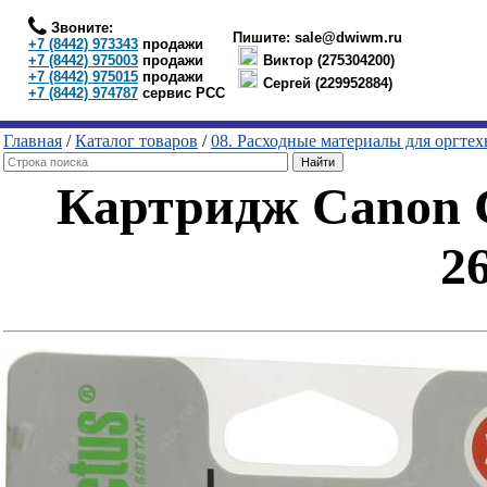
Звоните:
Пишите:
sale@dwiwm.ru
+7 (8442) 973343
продажи
+7 (8442) 975003
продажи
Виктор (275304200)
+7 (8442) 975015
продажи
Сергей (229952884)
+7 (8442) 974787
сервис РСС
Главная
/
Каталог товаров
/
08. Расходные материалы для оргте
Картридж Canon C
2