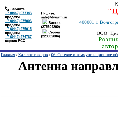
Звоните:
"Ц
+7 (8442) 973343
Пишите:
продажи
sale@dwiwm.ru
+7 (8442) 975003
400001
г. Волгогр
Виктор
продажи
(275304200)
+7 (8442) 975015
Сергей
ООО "Ци
продажи
(229952884)
+7 (8442) 974787
Рознич
сервис РСС
авто
Главная
/
Каталог товаров
/
06. Сетевое и коммуникационное об
Антенна направл